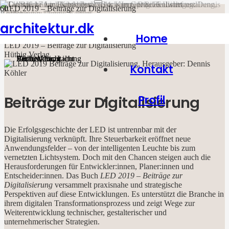
LED 2019 – Beiträge zur Digitalisierung
Hüthig Verlag
architektur.dk
LED 2019 – Beiträge zur Digitalisierung
Gespräche zur Lichtkultur No.4
Lichtatlas
DARK 17
Kitschbude
Home
Hüthig Verlag
LED 2019 – Beiträge zur Digitalisierung
Hüthig Verlag
Veranstaltung
Bücher
Licht
Architektur
,
Veranstaltung
,
Licht
,
Licht
Kontakt
Beiträge zur Digitalisierung
Profil
Die Erfolgsgeschichte der LED ist untrennbar mit der
Digitalisierung verknüpft. Ihre Steuerbarkeit eröffnet neue
Anwendungsfelder – von der intelligenten Leuchte bis zum
vernetzten Lichtsystem. Doch mit den Chancen steigen auch die
Herausforderungen für Entwickler:innen, Planer:innen und
Entscheider:innen. Das Buch
LED 2019 – Beiträge zur
Digitalisierung
versammelt praxisnahe und strategische
Perspektiven auf diese Entwicklungen. Es unterstützt die Branche in
ihrem digitalen Transformationsprozess und zeigt Wege zur
Weiterentwicklung technischer, gestalterischer und
unternehmerischer Strategien.