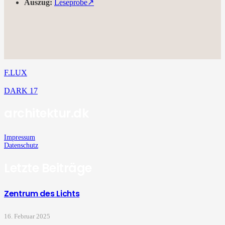
Auszug:
Leseprobe↗︎
Fachbuch LED 2019
Beiträge zur Digitalisierung
F.LUX
DARK 17
architektur.dk
Impressum
Datenschutz
Letzte Beiträge
Zentrum des Lichts
16. Februar 2025