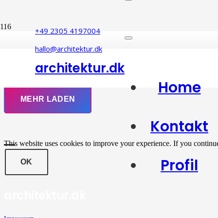
Dennis Köhler – 
+49 2305 4197004
hallo@architektur.dk
architektur.dk
Alle
Architektur
5
Bücher
3
Installation
8
Licht
18
Veranstaltung
6
Home
MEHR LADEN
Kontakt
This website uses cookies to improve your experience. If you continue t
Profil
OK
architektur.dk