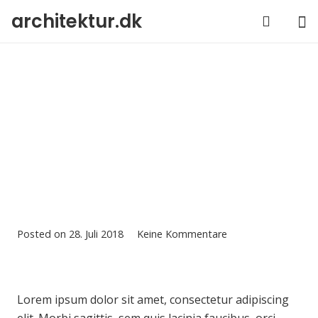
architektur.dk
Imagination
Encircles The World
Posted on
28. Juli 2018
Keine Kommentare
Lorem ipsum dolor sit amet, consectetur adipiscing
elit. Morbi sagittis, sem quis lacinia faucibus, orci